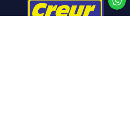
Navegación
Inicio
Nosotros
Guía de Montaje
Pida Presupuesto
Contacto
Contacto
Tel. +34 957 607 271